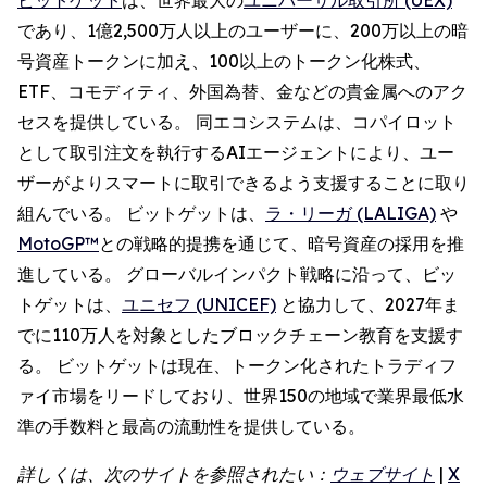
であり、1億2,500万人以上のユーザーに、200万以上の暗
号資産トークンに加え、100以上のトークン化株式、
ETF、コモディティ、外国為替、金などの貴金属へのアク
セスを提供している。 同エコシステムは、コパイロット
として取引注文を執行するAIエージェントにより、ユー
ザーがよりスマートに取引できるよう支援することに取り
組んでいる。 ビットゲットは、
ラ・リーガ (LALIGA)
や
MotoGP™
との戦略的提携を通じて、暗号資産の採用を推
進している。 グローバルインパクト戦略に沿って、ビッ
トゲットは、
ユニセフ (UNICEF)
と協力して、2027年ま
でに110万人を対象としたブロックチェーン教育を支援す
る。 ビットゲットは現在、トークン化されたトラディフ
ァイ市場をリードしており、世界150の地域で業界最低水
準の手数料と最高の流動性を提供している。
詳しくは、次のサイトを参照されたい：
ウェブサイト
|
X