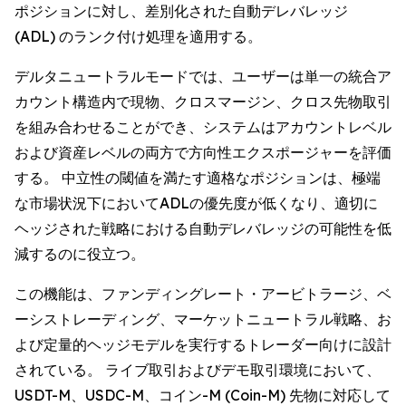
ポジションに対し、差別化された自動デレバレッジ
(ADL) のランク付け処理を適用する。
デルタニュートラルモードでは、ユーザーは単一の統合ア
カウント構造内で現物、クロスマージン、クロス先物取引
を組み合わせることができ、システムはアカウントレベル
および資産レベルの両方で方向性エクスポージャーを評価
する。 中立性の閾値を満たす適格なポジションは、極端
な市場状況下においてADLの優先度が低くなり、適切に
ヘッジされた戦略における自動デレバレッジの可能性を低
減するのに役立つ。
この機能は、ファンディングレート・アービトラージ、ベ
ーシストレーディング、マーケットニュートラル戦略、お
よび定量的ヘッジモデルを実行するトレーダー向けに設計
されている。 ライブ取引およびデモ取引環境において、
USDT-M、USDC-M、コイン-M (Coin-M) 先物に対応して