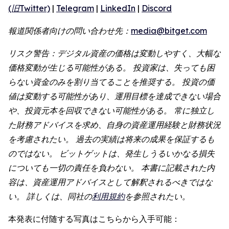
(旧Twitter)
|
Telegram
|
LinkedIn
|
Discord
報道関係者向けの問い合わせ先：
media@bitget.com
リスク警告：デジタル資産の価格は変動しやすく、大幅な
価格変動が生じる可能性がある。 投資家は、失っても困
らない資金のみを割り当てることを推奨する。 投資の価
値は変動する可能性があり、運用目標を達成できない場合
や、投資元本を回収できない可能性がある。 常に独立し
た財務アドバイスを求め、自身の資産運用経験と財務状況
を考慮されたい。 過去の実績は将来の成果を保証するも
のではない。 ビットゲットは、発生しうるいかなる損失
についても一切の責任を負わない。 本書に記載された内
容は、資産運用アドバイスとして解釈されるべきではな
い。 詳しくは、同社の
利用規約
を参照されたい。
本発表に付随する写真はこちらから入手可能：